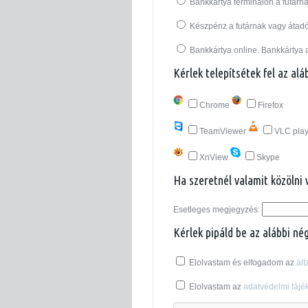
Bankkártya terminálon a futárná
Készpénz a futárnak vagy átad
Bankkártya online. Bankkártya 
Kérlek telepítsétek fel az al
Chrome
Firefox
TeamViewer
VLC play
XnView
Skype
Ha szeretnél valamit közölni 
Esetleges megjegyzés:
Kérlek pipáld be az alábbi né
Elolvastam és elfogadom az
ált
Elolvastam az
adatvédelmi tájék