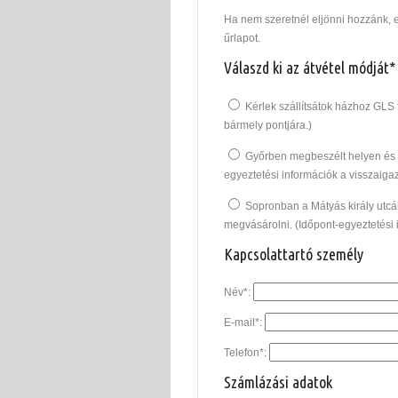
Ha nem szeretnél eljönni hozzánk, el
űrlapot.
Válaszd ki az átvétel módját*
Kérlek szállítsátok házhoz GLS 
bármely pontjára.)
Győrben megbeszélt helyen és 
egyeztetési információk a visszaiga
Sopronban a Mátyás király utcá
megvásárolni. (Időpont-egyeztetési 
Kapcsolattartó személy
Név*:
E-mail*:
Telefon*:
Számlázási adatok