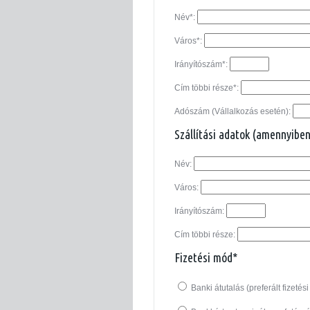
Név*:
Város*:
Irányítószám*:
Cím többi része*:
Adószám (Vállalkozás esetén):
Szállítási adatok (amennyiben
Név:
Város:
Irányítószám:
Cím többi része:
Fizetési mód*
Banki átutalás (preferált fizetés