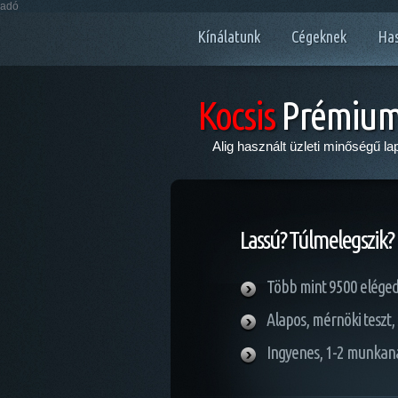
adó
Kínálatunk
Cégeknek
Has
Kocsis
Prémium 
Alig használt üzleti minőségű l
Lassú? Túlmelegszik? 
Több mint 9500 eléged
Alapos, mérnöki teszt,
Ingyenes, 1-2 munkana