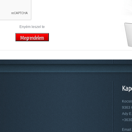
Enyém leszel te
Kap
Kocsi
9363 
Ady E.
+363
Email: