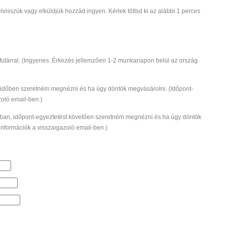
visszük vagy elküldjük hozzád ingyen. Kérlek töltsd ki az alábbi 1 perces
futárral. (Ingyenes. Érkezés jellemzően 1-2 munkanapon belül az ország
időben szeretném megnézni és ha úgy döntök megvásárolni. (Időpont-
zoló email-ben.)
ban, időpont-egyeztetést követően szeretném megnézni és ha úgy döntök
információk a visszaigazoló email-ben.)