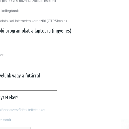
l (csak GLS házhozszállítás esetén)
ó kollégának
adatokkal interneten keresztül (OTPSimple)
ábbi programokat a laptopra (ingyenes)
er
velünk vagy a futárral
gyzeteket!
alános szerződési feltételeket
oztatót