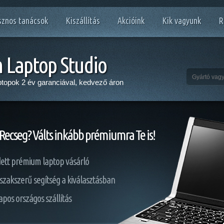
znos tanácsok
Kiszállítás
Akcióink
Kik vagyunk
R
Laptop Studio
aptopok 2 év garanciával, kedvező áron
Recseg? Válts inkább prémiumra Te is!
ett prémium laptop vásárló
 szakszerű segítség a kiválasztásban
pos országos szállítás