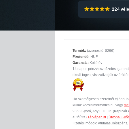
224 vél
Termék:
(azonosító: 8296)
Fizetendő:
HUF
Garancia:
Kettő év
14 napos pénzvisszafizetési garanc
oknál fogva, visszafizetjük az árát és
Ha személyesen szeretnél eljönni ho
kukac kocsisinformatika.hu vagy
me
9363 Gyóró, Ady E. u. 12. (Kapuvár é
autóútra)
Térképen itt
|
Útvonal Győrb
Fizetési módok: Átutalás, készpénz,