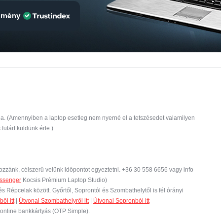
emény
ia. (Amennyiben a laptop esetleg nem nyerné el a tetszésedet valamilyen
 futárt küldünk érte.)
zzánk, célszerű velünk időpontot egyeztetni. +36 30 558 6656 vagy info
ssenger
Kocsis Prémium Laptop Studio)
s Répcelak között. Győrtől, Soprontól és Szombathelytől is fél órányi
ől itt
|
Útvonal Szombathelyről itt
|
Útvonal Sopronból itt
 online bankkártyás (OTP Simple).