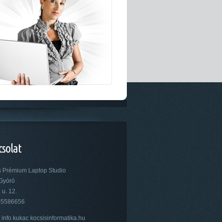
csolat
s Prémium Laptop Studio
Gyóró
 u. 12.
05586656
 info kukac kocsisinformatika.hu