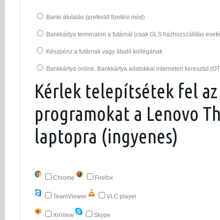
Banki átutalás (preferált fizetési mód)
Bankkártya terminálon a futárnál (csak GLS házhozszállítás eset
Készpénz a futárnak vagy átadó kollégának
Bankkártya online. Bankkártya adatokkal interneten keresztül (O
Kérlek telepítsétek fel az
programokat a Lenovo Th
laptopra (ingyenes)
Chrome
Firefox
TeamViewer
VLC player
XnView
Skype