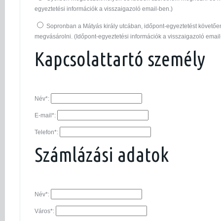
egyeztetési információk a visszaigazoló email-ben.)
Sopronban a Mátyás király utcában, időpont-egyeztetést követő
megvásárolni. (Időpont-egyeztetési információk a visszaigazoló email
Kapcsolattartó személy
Név*:
E-mail*:
Telefon*:
Számlázási adatok
Név*:
Város*: