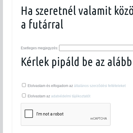
Ha szeretnél valamit köz
a futárral
Esetleges megjegyzés:
Kérlek pipáld be az alább
Elolvastam és elfogadom az
általános szerződési feltételeket
Elolvastam az
adatvédelmi tájékoztatót