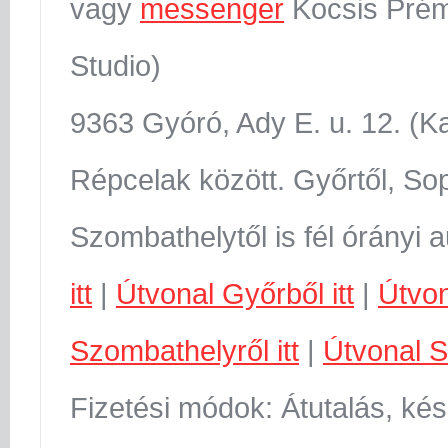
vagy
messenger
Kocsis Prém
Studio)
9363 Gyóró, Ady E. u. 12. (K
Répcelak között. Győrtől, Sop
Szombathelytől is fél órányi 
itt
|
Útvonal Győrből itt
|
Útvon
Szombathelyről itt
|
Útvonal S
Fizetési módok: Átutalás, kés