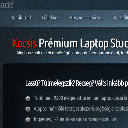
adó
Kínálatunk
Cégeknek
Hasznos tanácsok
Kiszállí
Kocsis
Prémium Laptop Stud
Alig használt üzleti minőségű laptopok 2 év garanciával, ke
Lassú? Túlmelegszik? Recseg? Válts inkább 
Több mint 9500 elégedett prémium laptop vásárló
Alapos, mérnöki teszt, szakszerű segítség a kivála
Ingyenes, 1-2 munkanapos országos szállítás