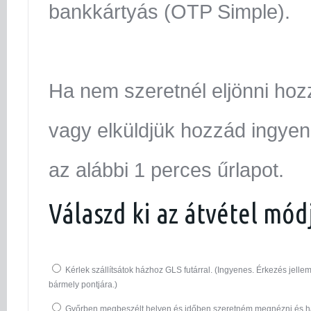
bankkártyás (OTP Simple).
Ha nem szeretnél eljönni hoz
vagy elküldjük hozzád ingyen.
az alábbi 1 perces űrlapot.
Válaszd ki az átvétel mód
Kérlek szállítsátok házhoz GLS futárral. (Ingyenes. Érkezés jel
bármely pontjára.)
Győrben megbeszélt helyen és időben szeretném megnézni és ha