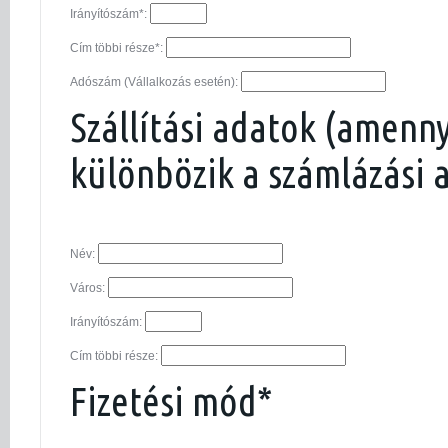
Irányítószám*:
Cím többi része*:
Adószám (Vállalkozás esetén):
Szállítási adatok (amenn
különbözik a számlázási 
Név:
Város:
Irányítószám:
Cím többi része:
Fizetési mód*