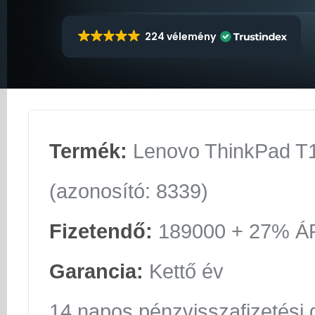
224 vélemény
Termék:
Lenovo ThinkPad T
(azonosító: 8339)
Fizetendő:
189000 + 27% Á
Garancia:
Kettő év
14 napos pénzvisszafizetési 