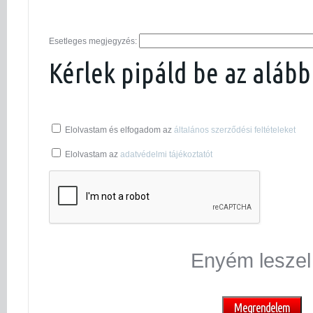
Esetleges megjegyzés:
Kérlek pipáld be az alább
Elolvastam és elfogadom az
általános szerződési feltételeket
Elolvastam az
adatvédelmi tájékoztatót
Enyém leszel