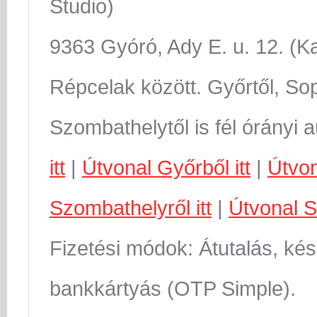
Studio)
9363 Gyóró, Ady E. u. 12. (K
Répcelak között. Győrtől, Sop
Szombathelytől is fél órányi 
itt
|
Útvonal Győrből itt
|
Útvon
Szombathelyről itt
|
Útvonal S
Fizetési módok: Átutalás, kés
bankkártyás (OTP Simple).