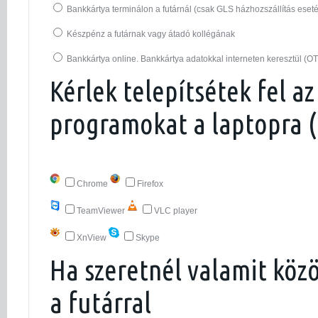
Bankkártya terminálon a futárnál (csak GLS házhozszállítás eset
Készpénz a futárnak vagy átadó kollégának
Bankkártya online. Bankkártya adatokkal interneten keresztül (O
Kérlek telepítsétek fel az
programokat a laptopra 
Chrome
Firefox
TeamViewer
VLC player
XnView
Skype
Ha szeretnél valamit köz
a futárral