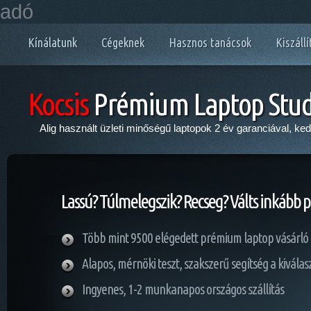
adó
Kínálatunk
Cégeknek
Hasznos tanácsok
Kiszállí
Kocsis
Prémium Laptop Stud
Alig használt üzleti minőségű laptopok 2 év garanciával, ke
Lassú? Túlmelegszik? Recseg? Válts inkább 
Több mint 9500 elégedett prémium laptop vásárló
Alapos, mérnöki teszt, szakszerű segítség a kivála
Ingyenes, 1-2 munkanapos országos szállítás