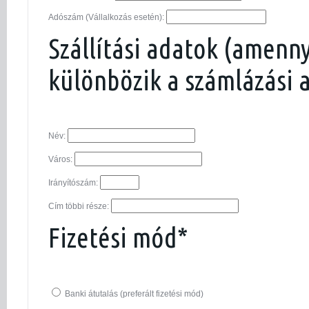
Adószám (Vállalkozás esetén):
Szállítási adatok (amenn
különbözik a számlázási 
Név:
Város:
Irányítószám:
Cím többi része:
Fizetési mód*
Banki átutalás (preferált fizetési mód)