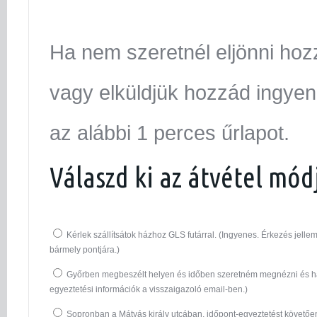
Ha nem szeretnél eljönni hoz
vagy elküldjük hozzád ingyen.
az alábbi 1 perces űrlapot.
Válaszd ki az átvétel mód
Kérlek szállítsátok házhoz GLS futárral. (Ingyenes. Érkezés jel
bármely pontjára.)
Győrben megbeszélt helyen és időben szeretném megnézni és ha
egyeztetési információk a visszaigazoló email-ben.)
Sopronban a Mátyás király utcában, időpont-egyeztetést követő