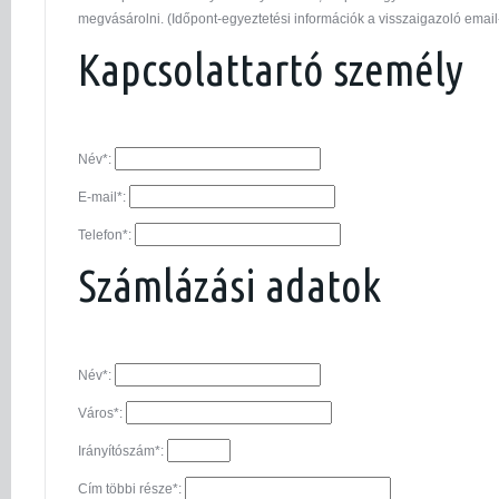
megvásárolni. (Időpont-egyeztetési információk a visszaigazoló email
Kapcsolattartó személy
Név*:
E-mail*:
Telefon*:
Számlázási adatok
Név*:
Város*:
Irányítószám*:
Cím többi része*: