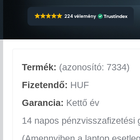
224 vélemény
Termék:
(azonosító: 7334)
Fizetendő:
HUF
Garancia:
Kettő év
14 napos pénzvisszafizetési 
(Amennyiben a laptop esetle