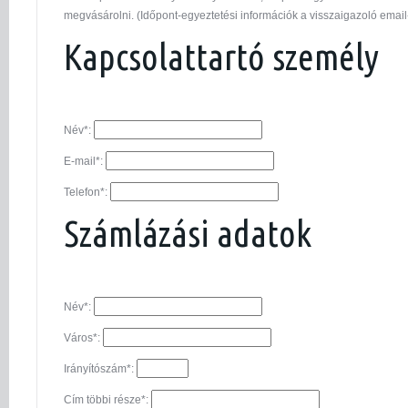
megvásárolni. (Időpont-egyeztetési információk a visszaigazoló email
Kapcsolattartó személy
Név*:
E-mail*:
Telefon*:
Számlázási adatok
Név*:
Város*:
Irányítószám*:
Cím többi része*: