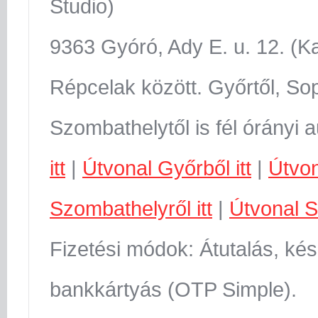
Studio)
9363 Gyóró, Ady E. u. 12. (K
Répcelak között. Győrtől, Sop
Szombathelytől is fél órányi 
itt
|
Útvonal Győrből itt
|
Útvon
Szombathelyről itt
|
Útvonal S
Fizetési módok: Átutalás, kés
bankkártyás (OTP Simple).