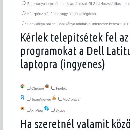
Bankkártya terminálon a futárnál (csak GLS házhozszállítás eset
Készpénz a futárnak vagy átadó kollégának
Bankkártya online. Bankkártya adatokkal interneten keresztül (O
Kérlek telepítsétek fel az
programokat a Dell Latit
laptopra (ingyenes)
Chrome
Firefox
TeamViewer
VLC player
XnView
Skype
Ha szeretnél valamit köz