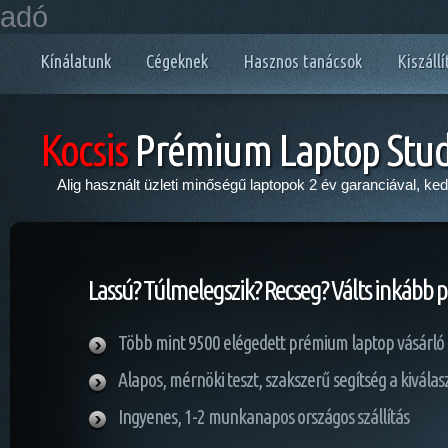
adó
Kínálatunk
Cégeknek
Hasznos tanácsok
Kiszállí
Kocsis
Prémium Laptop Stud
Alig használt üzleti minőségű laptopok 2 év garanciával, ke
Lassú? Túlmelegszik? Recseg? Válts inkább 
Több mint 9500 elégedett prémium laptop vásárló
Alapos, mérnöki teszt, szakszerű segítség a kivála
Ingyenes, 1-2 munkanapos országos szállítás