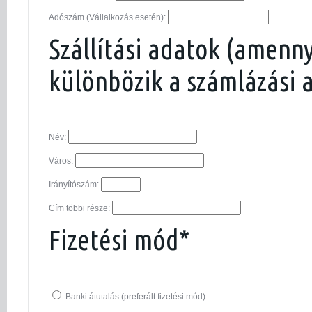
Adószám (Vállalkozás esetén):
Szállítási adatok (amenn
különbözik a számlázási 
Név:
Város:
Irányítószám:
Cím többi része:
Fizetési mód*
Banki átutalás (preferált fizetési mód)