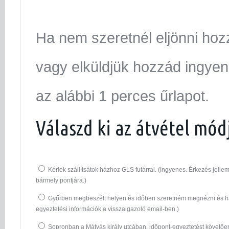
Ha nem szeretnél eljönni hoz
vagy elküldjük hozzád ingyen.
az alábbi 1 perces űrlapot.
Válaszd ki az átvétel mód
Kérlek szállítsátok házhoz GLS futárral. (Ingyenes. Érkezés jel
bármely pontjára.)
Győrben megbeszélt helyen és időben szeretném megnézni és ha
egyeztetési információk a visszaigazoló email-ben.)
Sopronban a Mátyás király utcában, időpont-egyeztetést követő