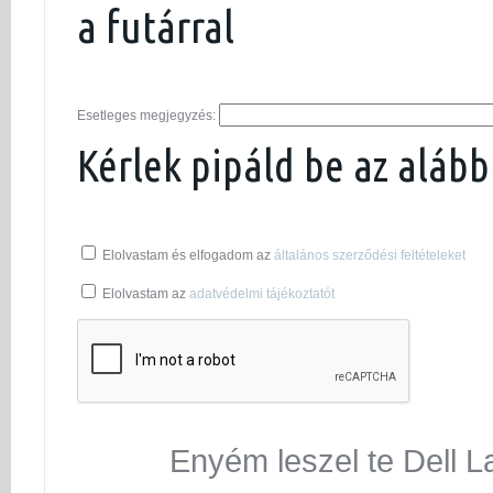
a futárral
Esetleges megjegyzés:
Kérlek pipáld be az alább
Elolvastam és elfogadom az
általános szerződési feltételeket
Elolvastam az
adatvédelmi tájékoztatót
Enyém leszel te Dell L