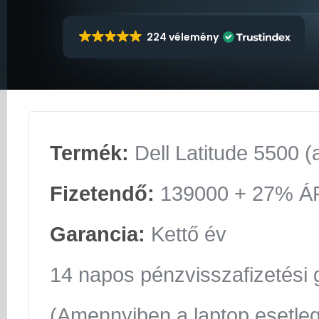
224 vélemény
Termék:
Dell Latitude 5500 (
Fizetendő:
139000 + 27% Á
Garancia:
Kettő év
14 napos pénzvisszafizetési 
(Amennyiben a laptop esetle