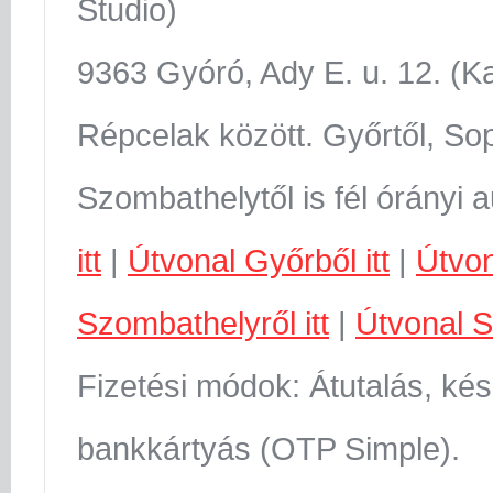
Studio)
9363 Gyóró, Ady E. u. 12. (K
Répcelak között. Győrtől, Sop
Szombathelytől is fél órányi 
itt
|
Útvonal Győrből itt
|
Útvon
Szombathelyről itt
|
Útvonal S
Fizetési módok: Átutalás, kés
bankkártyás (OTP Simple).