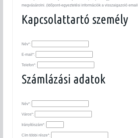
megvásárolni. (Időpont-egyeztetési információk a visszaigazoló email
Kapcsolattartó személy
Név*:
E-mail*:
Telefon*:
Számlázási adatok
Név*:
Város*:
Irányítószám*:
Cím többi része*: