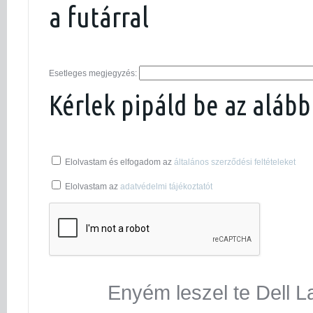
a futárral
Esetleges megjegyzés:
Kérlek pipáld be az alább
Elolvastam és elfogadom az
általános szerződési feltételeket
Elolvastam az
adatvédelmi tájékoztatót
Enyém leszel te Dell L