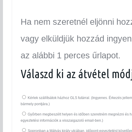
Ha nem szeretnél eljönni hoz
vagy elküldjük hozzád ingyen.
az alábbi 1 perces űrlapot.
Válaszd ki az átvétel mód
Kérlek szállítsátok házhoz GLS futárral. (Ingyenes. Érkezés jel
bármely pontjára.)
Győrben megbeszélt helyen és időben szeretném megnézni és ha
egyeztetési információk a visszaigazoló email-ben.)
Sopronban a Mátyás király utcában, időpont-egyeztetést követő