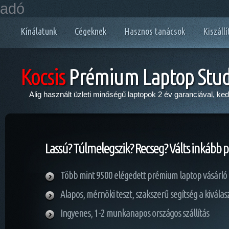
adó
Kínálatunk
Cégeknek
Hasznos tanácsok
Kiszállí
Kocsis
Prémium Laptop Stud
Alig használt üzleti minőségű laptopok 2 év garanciával, ke
Lassú? Túlmelegszik? Recseg? Válts inkább 
Több mint 9500 elégedett prémium laptop vásárló
Alapos, mérnöki teszt, szakszerű segítség a kivála
Ingyenes, 1-2 munkanapos országos szállítás