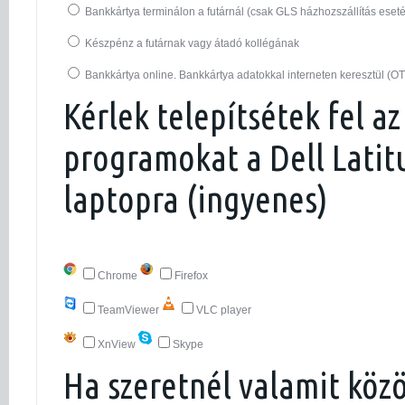
Bankkártya terminálon a futárnál (csak GLS házhozszállítás eset
Készpénz a futárnak vagy átadó kollégának
Bankkártya online. Bankkártya adatokkal interneten keresztül (O
Kérlek telepítsétek fel az
programokat a Dell Latit
laptopra (ingyenes)
Chrome
Firefox
TeamViewer
VLC player
XnView
Skype
Ha szeretnél valamit köz