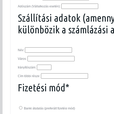
Adószám (Vállalkozás esetén):
Szállítási adatok (amenn
különbözik a számlázási 
Név:
Város:
Irányítószám:
Cím többi része:
Fizetési mód*
Banki átutalás (preferált fizetési mód)