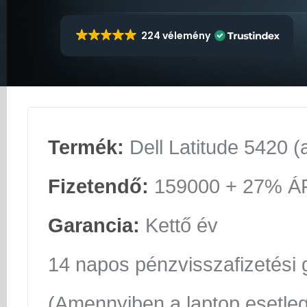
224 vélemény
Termék:
Dell Latitude 5420 (
Fizetendő:
159000 + 27% Á
Garancia:
Kettő év
14 napos pénzvisszafizetési 
(Amennyiben a laptop esetle